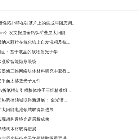
度极性拓扑畴在硅基片上的集成与阻态调...
re》发文报道全钙钛矿叠层太阳能...
纳米颗粒在氧化铈上自发沉积及抗...
封面：基于液晶的软物质光子学
水凝胶智能隐形眼镜
墨烯三维网络块体材料研究中获得...
发平面太赫兹光子元件
折纸框架引领胶体粒子三维精准组...
调控领域取得新进展： 全光谱...
矿太阳能电池领域取得新进展
实现超构透镜光谱层析成像
米结构木材取得进展
非厄米拓扑光子学领域取得重要进...