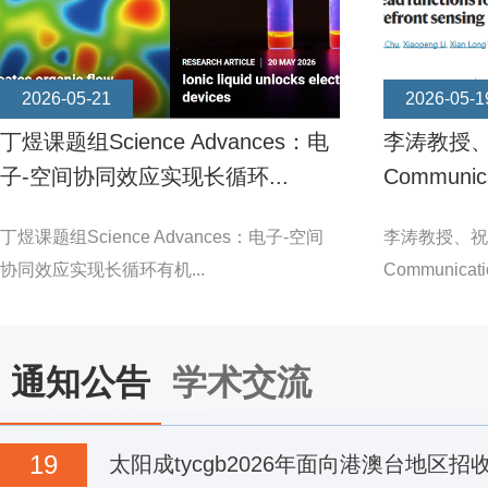
2026-05-21
2026-05-1
丁煜课题组Science Advances：电
李涛教授、
子-空间协同效应实现长循环...
Communic
丁煜课题组Science Advances：电子-空间
李涛教授、祝世
协同效应实现长循环有机...
Communicat
通知公告
学术交流
19
太阳成tycgb2026年面向港澳台地