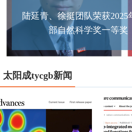
陆延青、徐挺团队荣获2025
部自然科学奖一等奖
太阳成tycgb新闻