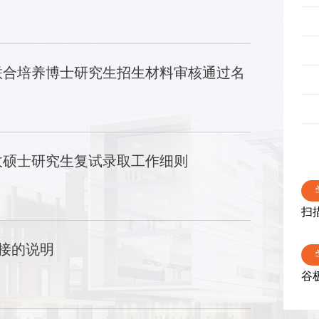
验室联合培养博士研究生招生材料审核通过名
区招收硕士研究生复试录取工作细则
扫
转接的说明
谷