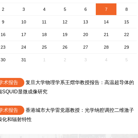
2
3
4
5
6
7
8
9
10
11
12
13
14
15
16
17
18
19
20
21
22
23
24
25
26
27
28
29
30
31
1
2
3
4
5
学术报告
复旦大学物理学系王熠华教授报告：高温超导体的
描SQUID显微成像研究
学术报告
香港城市大学雷党愿教授：光学纳腔调控二维激子
极化和辐射特性