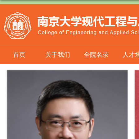
首页
关于我们
全院名录
人才