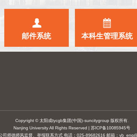
邮件系统
本科生管理系统
Copyright © 太阳成tycgb集团(中国)-suncitygroup 版权所有.
Nanjing University All Rights Reserved | 苏ICP备10085945号
司师德师风监督、举报联系方式 电话：025-89682616 邮箱：yb_eng@nju