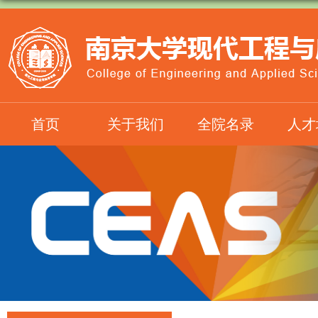
首页
关于我们
全院名录
人才