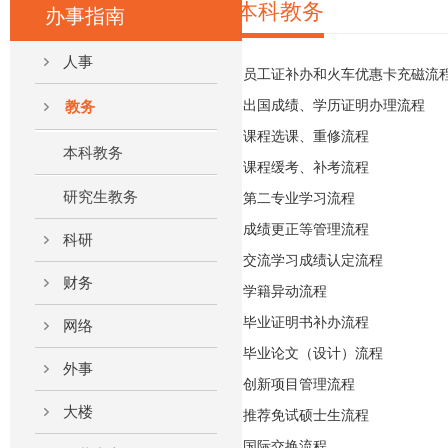
本科教务
办事指南
人事
员工证补办和火车优惠卡充磁流
出国成绩、学历证明办理流程
教务
课程选课、重修流程
本科教务
课程缓考、补考流程
研究生教务
第二专业学习流程
成绩更正等管理流程
科研
交流学习成绩认定流程
财务
学籍异动流程
毕业证明书补办流程
网络
毕业论文（设计）流程
外事
创新项目管理流程
大楼
推荐免试硕士生流程
国际交换流程