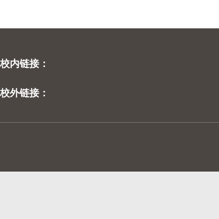
校内链接：
校外链接：