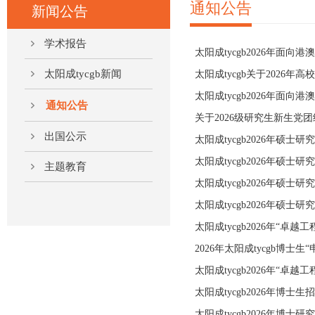
通知公告
新闻公告
学术报告
太阳成tycgb2026年面向港
太阳成tycgb新闻
太阳成tycgb关于2026年高
太阳成tycgb2026年面向港
通知公告
关于2026级研究生新生党
出国公示
太阳成tycgb2026年硕士研
太阳成tycgb2026年硕士研
主题教育
太阳成tycgb2026年硕士研
太阳成tycgb2026年硕士研
太阳成tycgb2026年“卓越
2026年太阳成tycgb博士生“
太阳成tycgb2026年“卓越
太阳成tycgb2026年博士生招
太阳成tycgb2026年博士研