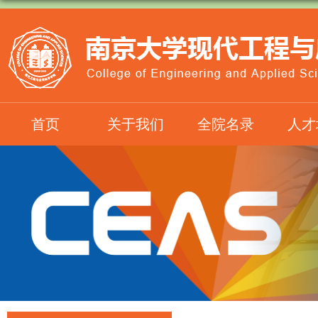
首页
关于我们
全院名录
人才