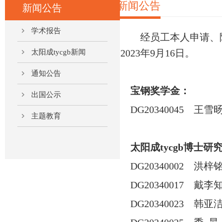
新闻公告
新闻公告
学术报告
经员工本人申请、
2023
年
9
月
16
日。
太阳成tycgb新闻
通知公告
宝钢奖学金：
出国公示
DG20340045
王雪
主题教育
太阳成tycgb博士研
DG20340002
洪梓
DG20340017
戴李
DG20340023
韩亚