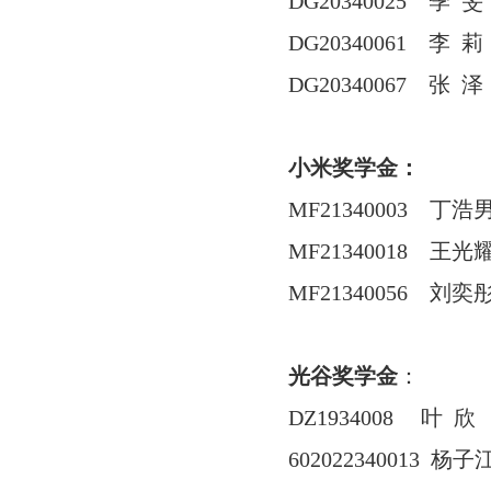
DG20340025
季 旻
DG20340061
李 莉
DG20340067
张 泽
小米奖学金：
MF21340003
丁浩
MF21340018
王光
MF21340056
刘奕
光谷奖学金
：
DZ1934008
叶 欣
602022340013
杨子