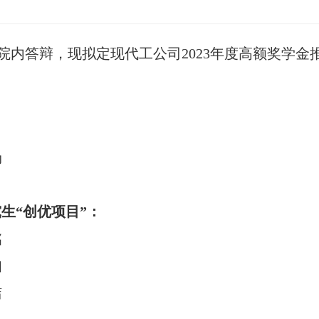
院内答辩，现拟定现代工公司
2023
年度高额奖学金
旸
究生
“
创优项目
”
：
铭
知
洁